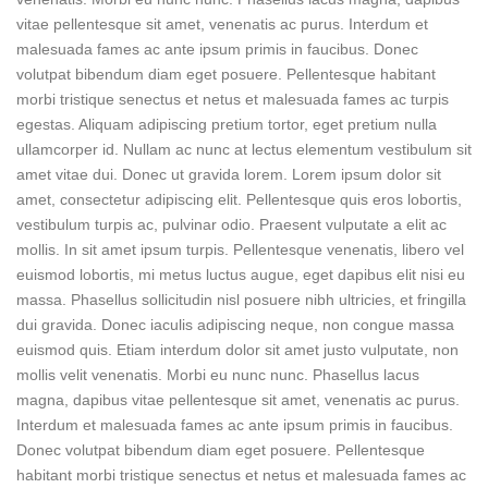
vitae pellentesque sit amet, venenatis ac purus. Interdum et
malesuada fames ac ante ipsum primis in faucibus. Donec
volutpat bibendum diam eget posuere. Pellentesque habitant
morbi tristique senectus et netus et malesuada fames ac turpis
egestas. Aliquam adipiscing pretium tortor, eget pretium nulla
ullamcorper id. Nullam ac nunc at lectus elementum vestibulum sit
amet vitae dui. Donec ut gravida lorem. Lorem ipsum dolor sit
amet, consectetur adipiscing elit. Pellentesque quis eros lobortis,
vestibulum turpis ac, pulvinar odio. Praesent vulputate a elit ac
mollis. In sit amet ipsum turpis. Pellentesque venenatis, libero vel
euismod lobortis, mi metus luctus augue, eget dapibus elit nisi eu
massa. Phasellus sollicitudin nisl posuere nibh ultricies, et fringilla
dui gravida. Donec iaculis adipiscing neque, non congue massa
euismod quis. Etiam interdum dolor sit amet justo vulputate, non
mollis velit venenatis. Morbi eu nunc nunc. Phasellus lacus
magna, dapibus vitae pellentesque sit amet, venenatis ac purus.
Interdum et malesuada fames ac ante ipsum primis in faucibus.
Donec volutpat bibendum diam eget posuere. Pellentesque
habitant morbi tristique senectus et netus et malesuada fames ac