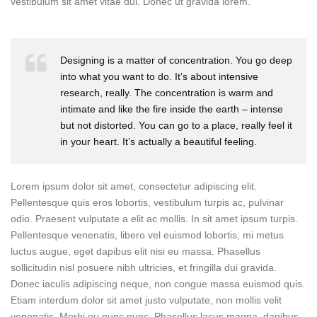
vestibulum sit amet vitae dui. Donec ut gravida lorem.
Designing is a matter of concentration. You go deep
into what you want to do. It’s about intensive
research, really. The concentration is warm and
intimate and like the fire inside the earth – intense
but not distorted. You can go to a place, really feel it
in your heart. It’s actually a beautiful feeling.
Lorem ipsum dolor sit amet, consectetur adipiscing elit.
Pellentesque quis eros lobortis, vestibulum turpis ac, pulvinar
odio. Praesent vulputate a elit ac mollis. In sit amet ipsum turpis.
Pellentesque venenatis, libero vel euismod lobortis, mi metus
luctus augue, eget dapibus elit nisi eu massa. Phasellus
sollicitudin nisl posuere nibh ultricies, et fringilla dui gravida.
Donec iaculis adipiscing neque, non congue massa euismod quis.
Etiam interdum dolor sit amet justo vulputate, non mollis velit
venenatis. Morbi eu nunc nunc. Phasellus lacus magna, dapibus