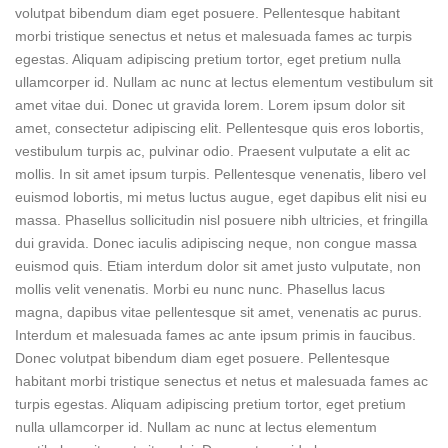
volutpat bibendum diam eget posuere. Pellentesque habitant
morbi tristique senectus et netus et malesuada fames ac turpis
egestas. Aliquam adipiscing pretium tortor, eget pretium nulla
ullamcorper id. Nullam ac nunc at lectus elementum vestibulum sit
amet vitae dui. Donec ut gravida lorem. Lorem ipsum dolor sit
amet, consectetur adipiscing elit. Pellentesque quis eros lobortis,
vestibulum turpis ac, pulvinar odio. Praesent vulputate a elit ac
mollis. In sit amet ipsum turpis. Pellentesque venenatis, libero vel
euismod lobortis, mi metus luctus augue, eget dapibus elit nisi eu
massa. Phasellus sollicitudin nisl posuere nibh ultricies, et fringilla
dui gravida. Donec iaculis adipiscing neque, non congue massa
euismod quis. Etiam interdum dolor sit amet justo vulputate, non
mollis velit venenatis. Morbi eu nunc nunc. Phasellus lacus
magna, dapibus vitae pellentesque sit amet, venenatis ac purus.
Interdum et malesuada fames ac ante ipsum primis in faucibus.
Donec volutpat bibendum diam eget posuere. Pellentesque
habitant morbi tristique senectus et netus et malesuada fames ac
turpis egestas. Aliquam adipiscing pretium tortor, eget pretium
nulla ullamcorper id. Nullam ac nunc at lectus elementum